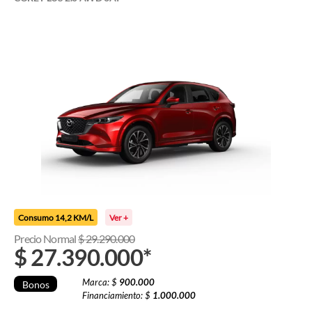
Consumo 14,2 KM/L
Ver +
Precio Normal
$
29.290.000
$
27.390.000
*
Marca: $
900.000
Bonos
Financiamiento: $
1.000.000