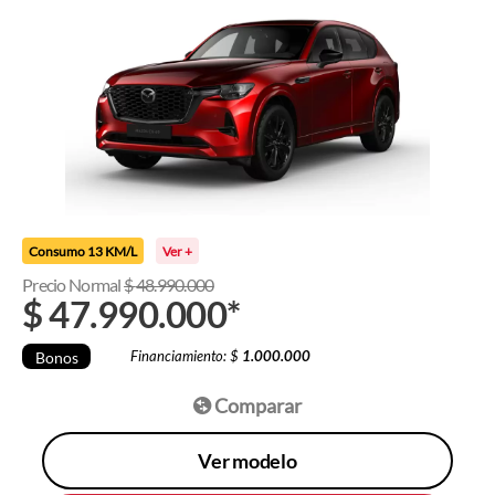
Consumo 13 KM/L
Ver +
Precio Normal
$
48.990.000
$
47.990.000
*
Financiamiento: $
1.000.000
Bonos
Comparar
Ver modelo