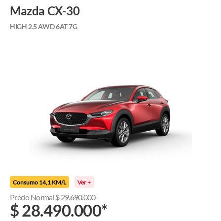
Mazda CX-30
HIGH 2.5 AWD 6AT 7G
Consumo 14,1 KM/L
Ver +
Precio Normal
$
29.690.000
$
28.490.000
*