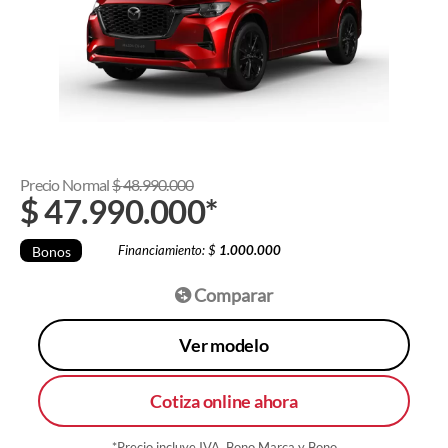
Precio Normal
$
48.990.000
$
47.990.000
*
Financiamiento: $
1.000.000
Bonos
Comparar
Ver modelo
Cotiza online ahora
*Precio incluye IVA, Bono Marca y Bono