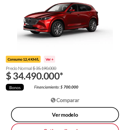
Consumo 12,4 KM/L
Ver +
Precio Normal
$
35.190.000
$
34.490.000
*
Financiamiento: $
700.000
Bonos
Comparar
Ver modelo