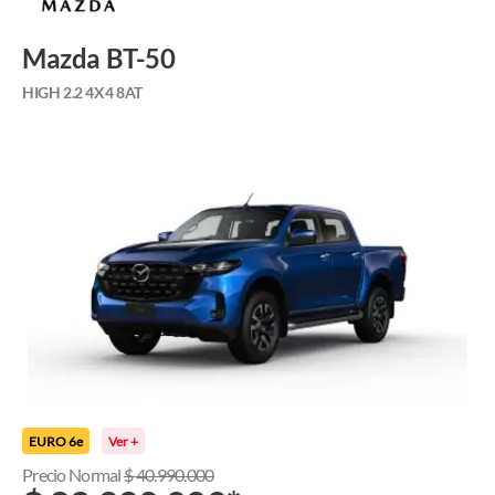
Mazda BT-50
HIGH 2.2 4X4 8AT
EURO 6e
Ver +
Precio Normal
$
40.990.000