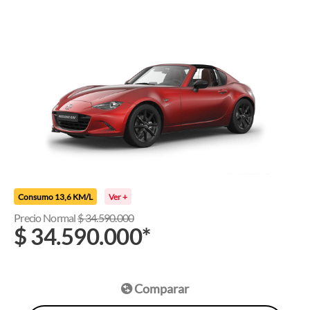
Consumo 13,6 KM/L
Ver +
Precio Normal
$
34.590.000
$
34.590.000
*
Comparar