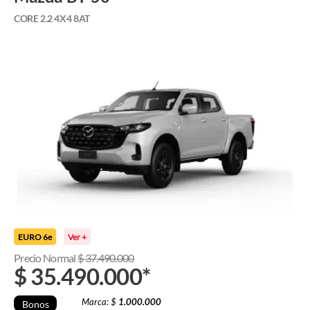
CORE 2.2 4X4 8AT
EURO 6e
Ver +
Precio Normal
$
37.490.000
$
35.490.000
*
Marca: $
1.000.000
Bonos