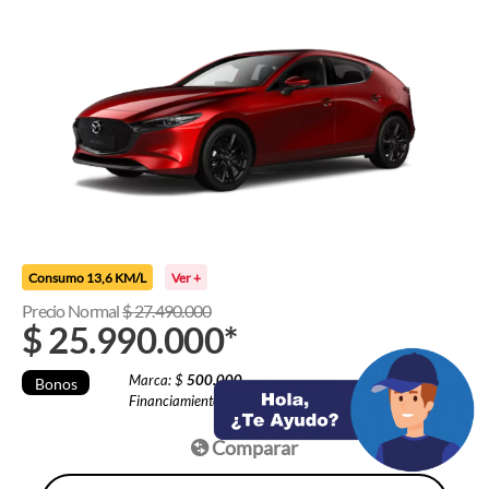
Consumo 13,6 KM/L
Ver +
Precio Normal
$
27.490.000
$
25.990.000
*
Marca: $
500.000
Bonos
Financiamiento: $
1.000.000
Comparar