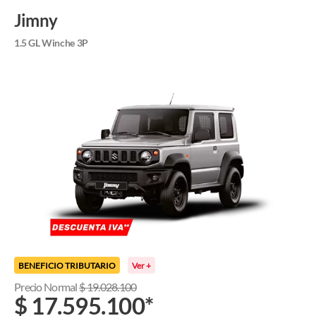
Jimny
1.5 GL Winche 3P
BENEFICIO TRIBUTARIO
Ver +
Precio Normal
$
19.028.100
$
17.595.100
*