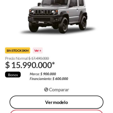
SIN STOCK 0KM
Ver +
Precio Normal
$
17.490.000
$
15.990.000
*
Marca: $
900.000
Bonos
Financiamiento: $
600.000
Comparar
Ver modelo