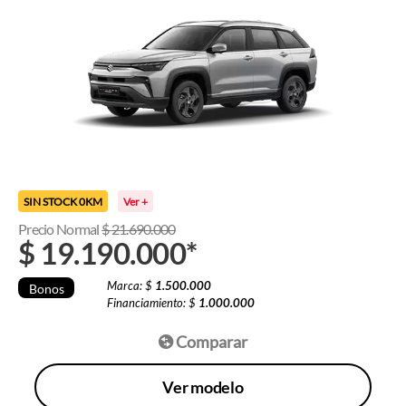
SIN STOCK 0KM
Ver +
Precio Normal
$
21.690.000
$
19.190.000
*
Marca: $
1.500.000
Bonos
Financiamiento: $
1.000.000
Comparar
Ver modelo